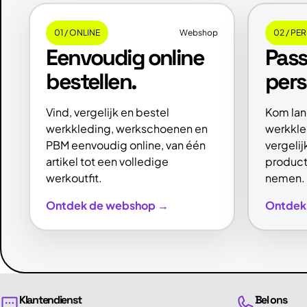
01 / ONLINE
Webshop
02 / PE
Eenvoudig online
Pas
bestellen.
pers
Vind, vergelijk en bestel
Kom lan
werkkleding, werkschoenen en
werkkle
PBM eenvoudig online, van één
vergeli
artikel tot een volledige
produc
werkoutfit.
nemen.
Ontdek de webshop →
Ontdek 
Klantendienst
Bel ons