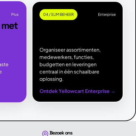
Plus
04 / SLIM BEHEER
Enterprise
n met
Slim & zorgeloos
beheren.
Organiseer assortimenten,
medewerkers, functies,
aste
budgetten en leveringen
e
centraal in één schaalbare
oplossing.
 →
Ontdek Yellowcart Enterprise →
Bezoek ons