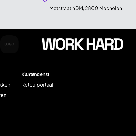
Motstraat 60M, 2800 Mechelen
WORK HARD
Klantendienst
kken
Retourportaal
ren