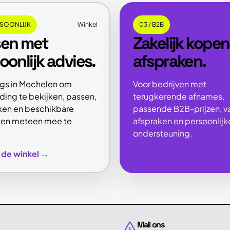
RSOONLIJK
Winkel
03 / B2B
sen met
Zakelijk kope
oonlijk advies.
afspraken.
gs in Mechelen om
Voor bedrijven met
ding te bekijken, passen,
terugkerende afnames,
jken en beschikbare
passende B2B-prijzen, v
ten meteen mee te
afspraken en persoonlijk
ondersteuning.
de winkel →
Ontdek Yellowcart Plus
Mail ons