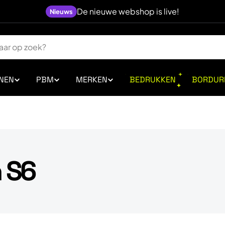
De nieuwe webshop is live!
Nieuws
NEN
PBM
MERKEN
BEDRUKKEN
BORDUR
 S6