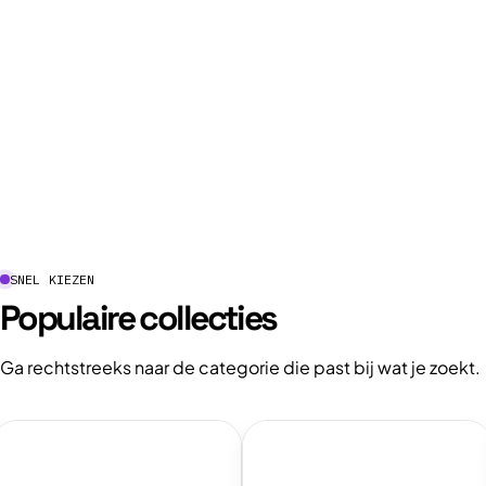
l
e
c
t
i
e
SNEL KIEZEN
Populaire collecties
:
Ga rechtstreeks naar de categorie die past bij wat je zoekt.
ekijk
Bekijk
ollectie:
collectie: