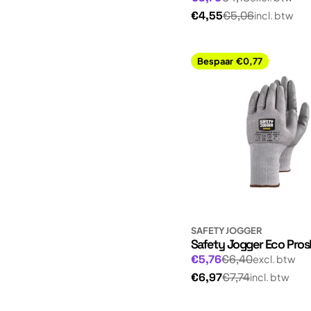
prijs
Normale
€4,55
€5,06
incl. btw
prijs
Bespaar
€0,77
SAFETY JOGGER
Safety Jogger Eco Pros
Normale
Aanbiedingsprijs
€5,76
€6,40
excl. btw
prijs
Normale
€6,97
€7,74
incl. btw
prijs