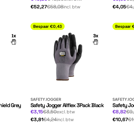
prijs
prijs
Normale
Normale
€52,27
€58,08
€4,05
€4
incl. btw
prijs
prijs
Bespaar
€0,43
Bespaar
SAFETY JOGGER
SAFETY JO
hield Grey
Safety Jogger Allflex 3Pack Black
Safety Jo
Normale
Normale
Aanbiedingsprijs
Aanbiedin
€3,15
€3,50
€8,82
€9
excl. btw
prijs
prijs
Normale
Normale
€3,81
€4,24
€10,67
€1
incl. btw
prijs
prijs