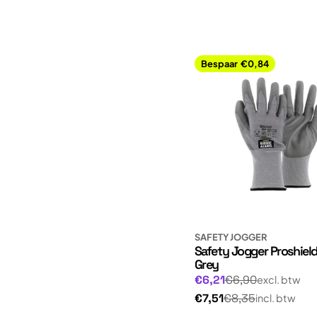
Bespaar
€0,84
SAFETY JOGGER
Safety Jogger Proshield
Grey
Normale
Aanbiedingsprijs
€6,21
€6,90
excl. btw
prijs
Normale
€7,51
€8,35
incl. btw
prijs