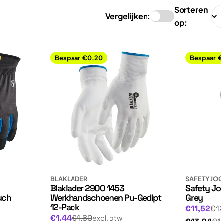
Sorteren
Vergelijken:
op:
Bespaar
€0,20
Bespaar
BLAKLADER
SAFETY JO
Blaklader 2900 1453
Safety Jo
uch
Werkhandschoenen Pu-Gedipt
Grey
12-Pack
Normale
Aanbiedin
€11,52
€1
Normale
Aanbiedingsprijs
€1,44
€1,60
excl. btw
prijs
Normale