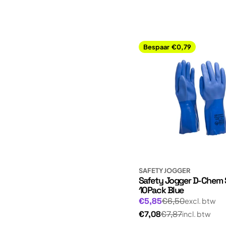
Bespaar
€0,79
SAFETY JOGGER
Safety Jogger D-Chem 
10Pack Blue
Normale
Aanbiedingsprijs
€5,85
€6,50
excl. btw
prijs
Normale
€7,08
€7,87
incl. btw
prijs