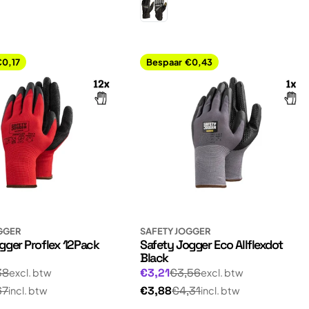
€0,17
Bespaar
€0,43
GGER
SAFETY JOGGER
gger Proflex 12Pack
Safety Jogger Eco Allflexdot
Black
Normale
gsprijs
Aanbiedingsprijs
38
€3,21
€3,56
excl. btw
excl. btw
prijs
Normale
67
€3,88
€4,31
incl. btw
incl. btw
prijs