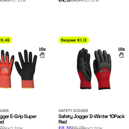
5,49
€4,15
€4,61
prijs
€0,45
Bespaar
€1,12
GGER
SAFETY JOGGER
gger E-Grip Super
Safety Jogger D-Winter 10Pack
ed
Red
Normale
gsprijs
Aanbiedingsprijs
,72
€8,36
€9,28
excl. btw
excl. btw