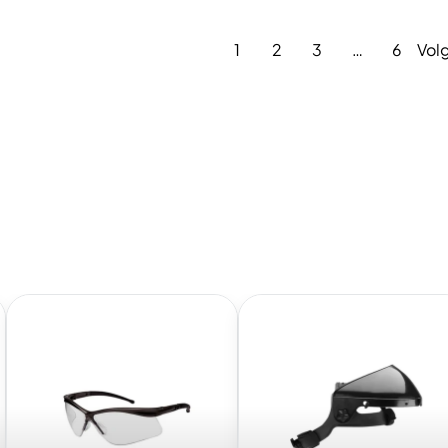
1
2
3
…
6
Vol
Bekijk
Bekijk
collectie:
collectie:
Oogbescherming
Gelaatsbescherming