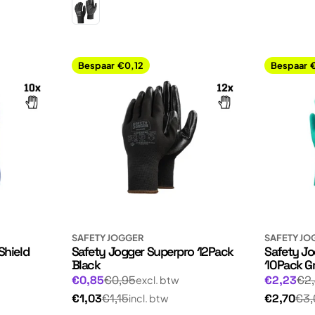
Bespaar
€0,12
Bespaar
SAFETY JOGGER
SAFETY JO
Shield
Safety Jogger Superpro 12Pack
Safety Jo
Black
10Pack G
Normale
Normale
Aanbiedingsprijs
Aanbiedin
€0,85
€0,95
€2,23
€2
excl. btw
prijs
prijs
Normale
Normale
€1,03
€1,15
€2,70
€3,
incl. btw
prijs
prijs