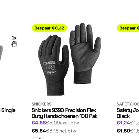
Bespaar
€0,62
Bespaar
SNICKERS
SAFETY JO
 Single
Snickers 9390 Precision Flex
Safety Jo
Duty Handschoenen 100 Pak
Black
Normale
Normale
Aanbiedingsprijs
Aanbiedin
€4,58
€5,09
€1,24
€1,
excl. btw
prijs
prijs
Normale
Normale
€5,54
€6,16
€1,50
€1,
incl. btw
prijs
prijs