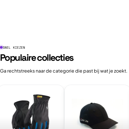
SNEL KIEZEN
Populaire collecties
Ga rechtstreeks naar de categorie die past bij wat je zoekt.
ekijk
Bekijk
ollectie:
collectie:
PBM
Hoofdbescherming