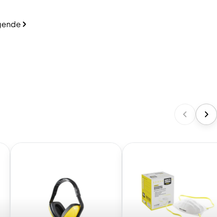
gende
Bekijk
Bekijk
collectie:
collectie:
Gehoorbescherming
Ademhalingsbeschermin