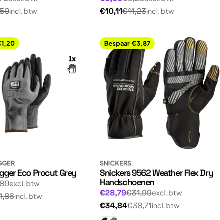
prijs
Normale
,50
€10,11
€11,23
incl. btw
incl. btw
prijs
€1,20
Bespaar
€3,87
GGER
SNICKERS
gger Eco Procut Grey
Snickers 9562 Weather Flex Dry
Handschoenen
gsprijs
,80
excl. btw
Normale
Aanbiedingsprijs
€28,79
€31,99
excl. btw
1,86
incl. btw
prijs
Normale
€34,84
€38,71
incl. btw
prijs