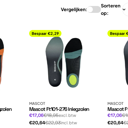
Sorteren
Vergelijken:
op:
Bespaar
€2,29
Bespaar
MASCOT
MASCOT
gzolen
Mascot Ft101-276 Inlegzolen
Mascot Ft
Normale
Normale
Aanbiedingsprijs
Aanbiedin
€17,06
€18,95
€17,06
€1
excl. btw
prijs
prijs
Normale
Normale
€20,64
€22,93
€20,64
€
incl. btw