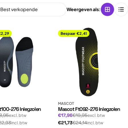
Weergeven als:
€2,29
Bespaar
€2,41
MASCOT
100-276 Inlegzolen
Mascot Ft092-276 Inlegzolen
Normale
gsprijs
Aanbiedingsprijs
8,95
€17,96
€19,95
excl. btw
excl. btw
prijs
Normale
22,93
€21,73
€24,14
incl. btw
incl. btw