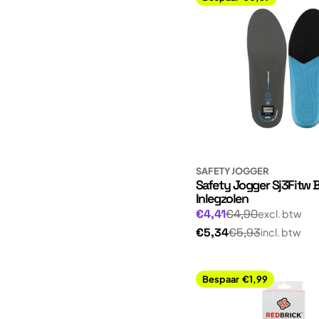
SAFETY JOGGER
Safety Jogger Sj3Fitw 
Inlegzolen
Normale
Aanbiedingsprijs
€4,41
€4,90
excl. btw
prijs
Normale
€5,34
€5,93
incl. btw
prijs
Bespaar
€1,99