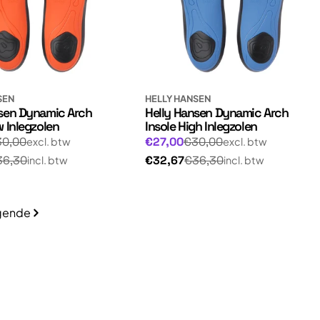
SEN
HELLY HANSEN
nsen Dynamic Arch
Helly Hansen Dynamic Arch
w Inlegzolen
Insole High Inlegzolen
Normale
gsprijs
Aanbiedingsprijs
30,00
€27,00
€30,00
excl. btw
excl. btw
prijs
Normale
36,30
€32,67
€36,30
incl. btw
incl. btw
prijs
gende