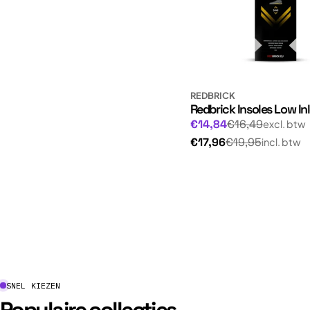
REDBRICK
Redbrick Insoles Low In
Normale
Aanbiedingsprijs
€14,84
€16,49
excl. btw
prijs
Normale
€17,96
€19,95
incl. btw
prijs
SNEL KIEZEN
Populaire collecties