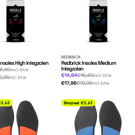
REDBRICK
Insoles High Inlegzolen
Redbrick Insoles Medium
Inlegzolen
gsprijs
6,49
excl. btw
Normale
Aanbiedingsprijs
€14,84
€16,49
excl. btw
9,95
incl. btw
prijs
Normale
€17,96
€19,95
incl. btw
prijs
€3,63
Bespaar
€3,63