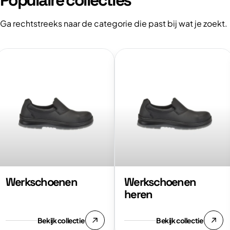
Ga rechtstreeks naar de categorie die past bij wat je zoekt.
ekijk
Bekijk
ollectie:
collectie:
Werkschoenen
Werkschoenen
heren
Werkschoenen
Werkschoenen
heren
Bekijk collectie
Bekijk collectie