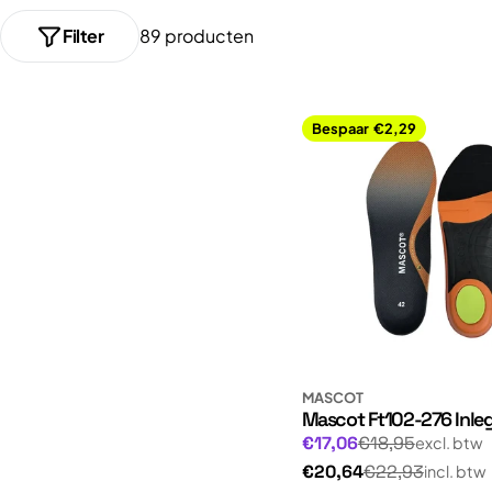
l
Filter
89 producten
e
c
Bespaar
€2,29
t
i
e
:
MASCOT
Mascot Ft102-276 Inle
Normale
Aanbiedingsprijs
€17,06
€18,95
excl. btw
prijs
Normale
€20,64
€22,93
incl. btw