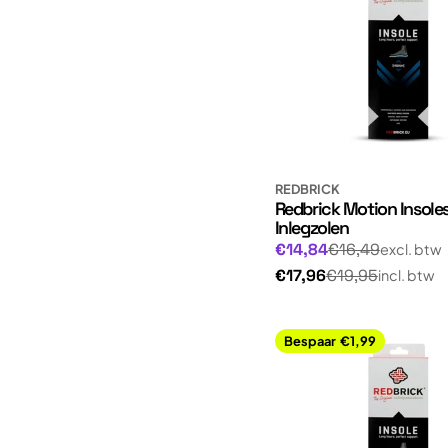
REDBRICK
Redbrick Motion Insol
Inlegzolen
Normale
Aanbiedingsprijs
€14,84
€16,49
excl. btw
prijs
Normale
€17,96
€19,95
incl. btw
prijs
Bespaar
€1,99