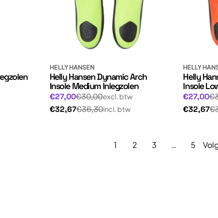
HELLY HANSEN
HELLY HAN
legzolen
Helly Hansen Dynamic Arch
Helly Ha
Insole Medium Inlegzolen
Insole Lo
Normale
Normale
Aanbiedingsprijs
Aanbiedin
€27,00
€30,00
€27,00
€
excl. btw
prijs
prijs
Normale
Normale
€32,67
€36,30
€32,67
€
incl. btw
prijs
prijs
1
2
3
…
5
Vol