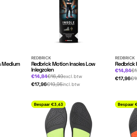
REDBRICK
REDBRICK
es Medium
Redbrick Motion Insoles Low
Redbrick 
Inlegzolen
Normale
Aanbiedin
€14,84
€1
Normale
Aanbiedingsprijs
€14,84
€16,49
excl. btw
prijs
Normale
€17,96
€1
prijs
Normale
€17,96
€19,95
incl. btw
prijs
prijs
Bespaar
€3,63
Bespaar