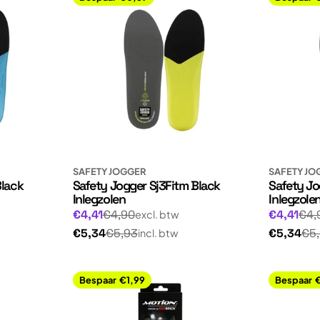
SAFETY JOGGER
SAFETY JO
Black
Safety Jogger Sj3Fitm Black
Safety Jo
Inlegzolen
Inlegzole
Normale
Normale
Aanbiedingsprijs
Aanbiedin
€4,41
€4,90
€4,41
€4,
excl. btw
prijs
prijs
Normale
Normale
€5,34
€5,93
€5,34
€5
incl. btw
prijs
prijs
Bespaar
€1,99
Bespaar