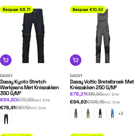
t
Bespaar
€8,71
Bespaar
€10,52
i
e
:
Opties kiezen
Opties kiezen
DASSY
DASSY
Dassy Kyoto Stretch
Dassy Voltic Bretelbroek Met
Werkjeans Met Kniezakken
Kniezakken 250 G/M²
350 G/M²
Normale
Aanbiedingsprijs
€78,21
€86,90
excl. btw
Normale
Aanbiedingsprijs
€64,80
€72,00
excl. btw
prijs
Normale
€94,63
€105,15
incl. btw
prijs
Normale
€78,41
€87,12
incl. btw
prijs
+2
prijs