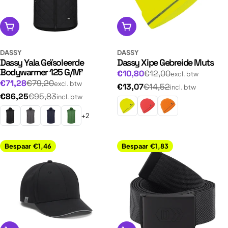
Opties kiezen
Opties kiezen
DASSY
DASSY
Dassy Yala Geïsoleerde
Dassy Xipe Gebreide Muts
Bodywarmer 125 G/M²
Normale
Aanbiedingsprijs
€10,80
€12,00
excl. btw
Normale
Aanbiedingsprijs
€71,28
€79,20
excl. btw
prijs
Normale
€13,07
€14,52
incl. btw
prijs
Normale
€86,25
€95,83
incl. btw
prijs
prijs
+2
Bespaar
€1,46
Bespaar
€1,83