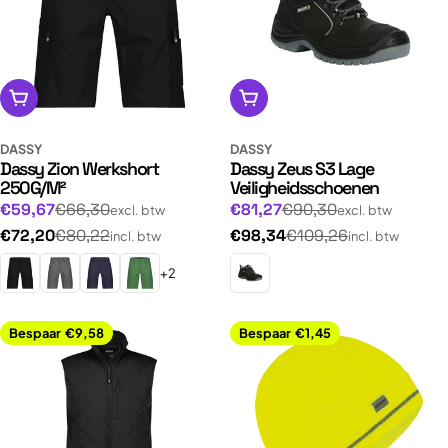
Opties kiezen
Opties kiezen
DASSY
DASSY
Dassy Zion Werkshort
Dassy Zeus S3 Lage
250G/M²
Veiligheidsschoenen
Normale
Normale
Aanbiedingsprijs
Aanbiedingsprijs
€59,67
€66,30
€81,27
€90,30
excl. btw
excl. btw
prijs
prijs
Normale
Normale
€72,20
€80,22
€98,34
€109,26
incl. btw
incl. btw
prijs
prijs
+2
Bespaar
€9,58
Bespaar
€1,45