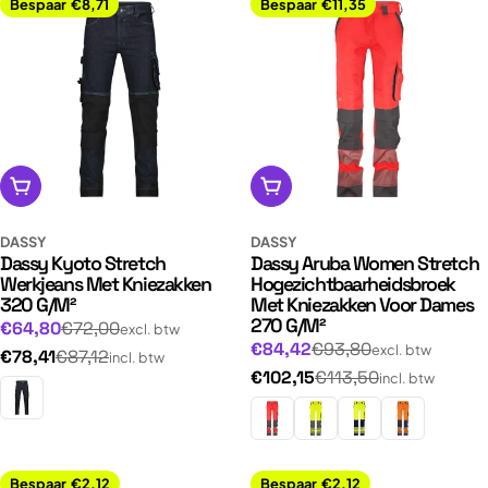
Bespaar
€8,71
Bespaar
€11,35
Opties kiezen
Opties kiezen
DASSY
DASSY
Dassy Kyoto Stretch
Dassy Aruba Women Stretch
Werkjeans Met Kniezakken
Hogezichtbaarheidsbroek
320 G/M²
Met Kniezakken Voor Dames
270 G/M²
Normale
Aanbiedingsprijs
€64,80
€72,00
excl. btw
Normale
Aanbiedingsprijs
€84,42
€93,80
prijs
excl. btw
Normale
€78,41
€87,12
incl. btw
prijs
Normale
€102,15
€113,50
prijs
incl. btw
prijs
Bespaar
€2,12
Bespaar
€2,12