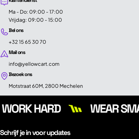
Klantendienst
Ma - Do: 09:00 - 17:00
Vrijdag: 09:00 - 15:00
Bel ons
+32 15 65 30 70
Mail ons
info@yellowcart.com
Bezoek ons
Motstraat 60M, 2800 Mechelen
WORK HARD
WEAR SMA
Schrijf je in voor updates