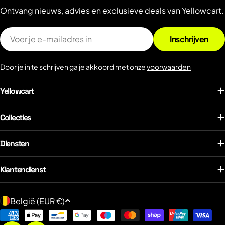
Ontvang nieuws, advies en exclusieve deals van Yellowcart.
E-
Inschrijven
mail
Door je in te schrijven ga je akkoord met onze
voorwaarden
Yellowcart
Collecties
Diensten
Klantendienst
L
België (EUR €)
a
Betaalmethoden
n