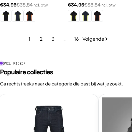
prijs
prijs
Normale
Normale
€34,96
€38,84
€34,96
€38,84
incl. btw
incl. btw
prijs
prijs
1
2
3
…
16
Volgende
SNEL KIEZEN
Populaire collecties
Ga rechtstreeks naar de categorie die past bij wat je zoekt.
Bekijk
Bekijk
collectie:
collectie:
Werkbroeken
Werkshorts