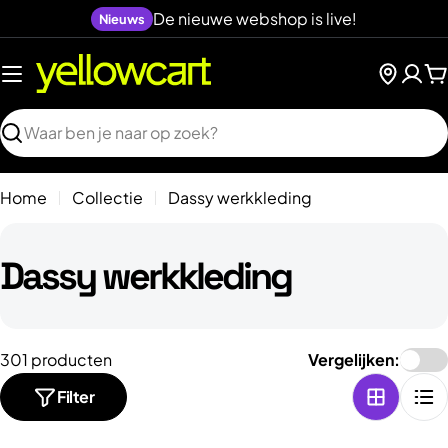
Naar
De nieuwe webshop is live!
Nieuws
inhoud
gaan
W
Zoeken
Home
Collectie
Dassy werkkleding
C
Dassy werkkleding
o
l
301 producten
Vergelijken:
l
Filter
e
c