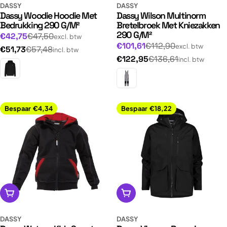
DASSY
DASSY
Dassy Woodie Hoodie Met
Dassy Wilson Multinorm
Bedrukking 290 G/M²
Bretelbroek Met Kniezakken
290 G/M²
Normale
Aanbiedingsprijs
€42,75
€47,50
excl. btw
Normale
Aanbiedingsprijs
€101,61
€112,90
prijs
excl. btw
Normale
€51,73
€57,48
incl. btw
prijs
Normale
€122,95
€136,61
prijs
incl. btw
prijs
Bespaar
€4,34
Bespaar
€18,22
Opties kiezen
Opties kiezen
DASSY
DASSY